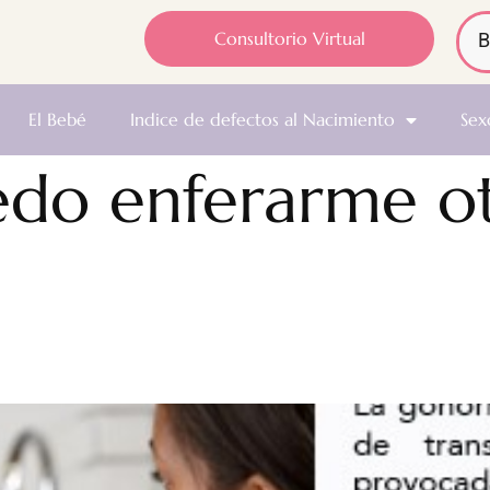
Consultorio Virtual
El Bebé
Indice de defectos al Nacimiento
Sex
do enferarme ot