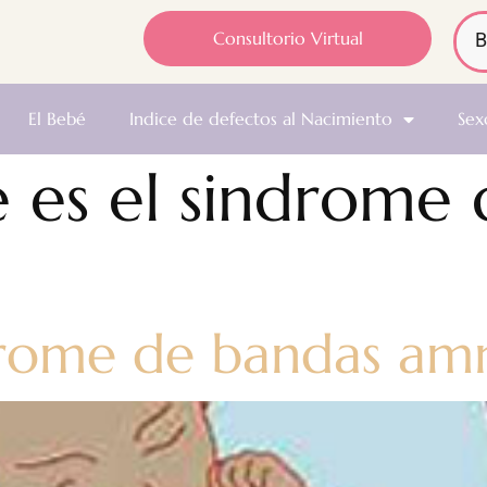
Consultorio Virtual
El Bebé
Indice de defectos al Nacimiento
Sex
 es el sindrome 
drome de bandas amn