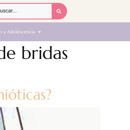
o y Adolescencia
de bridas
ióticas?