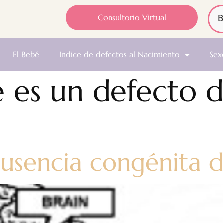
Consultorio Virtual
El Bebé
Indice de defectos al Nacimiento
Sex
 es un defecto 
ausencia congénita 