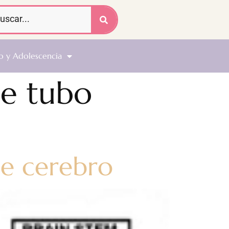
o y Adolescencia
de tubo
de cerebro