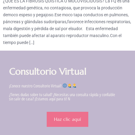
¿QUÉ ES LA FIBROSIS QUÍSTICA O MUCOVISCIDOSIS? La FQ es una
enfermedad genética, no contagiosa, que provoca la producción
democo espeso y pegajoso.Ese moco tapa conductos en pulmones,
páncreas y glándulas sudoríparas,favorece infecciones respiratorias,
mala digestión y pérdida de sal por elsudor. Esta enfermedad
también puede afectar al aparato reproductor masculino.Con el
tiempo puede […]
Consultorio Virtual
¡Conoce nuestro Consultorio Virtual!
¿Tienes dudas sobre tu salud? ¿Necesitas una consulta rápida y confiable
sin salir de casa? ¡Estamos aquí para ti! N
Haz clic aquí