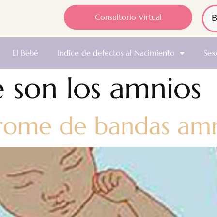
Consultorio Virtual
El Bebé
Indice de defectos al Nacimiento
Sex
 son los amnios
drome de bandas amn