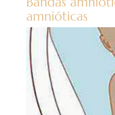
Bandas amnióti
amnióticas