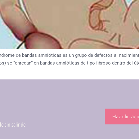
e de bandas amnióticas es un grupo de defectos al nacimiento 
s) se “enredan” en bandas amnióticas de tipo fibroso dentro del úter
Haz clic aqu
e sin salir de