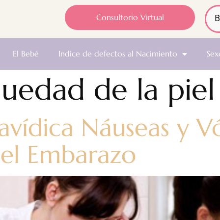
Consultorio Virtual
El Bebé
Indice de defectos al Nacimiento
Sex
uedad de la piel
avídica Náuseas y V
n el Embarazo