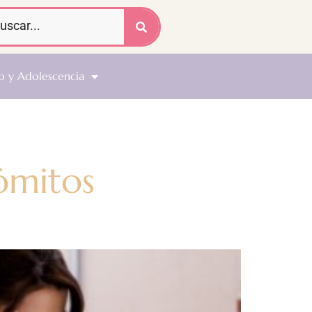
o y Adolescencia
ómitos