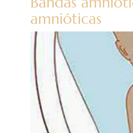
Bandas amnióti
amnióticas