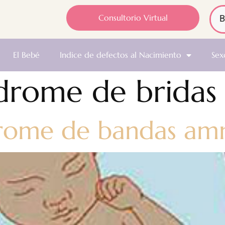
Consultorio Virtual
El Bebé
Indice de defectos al Nacimiento
Sex
drome de bridas 
drome de bandas amn