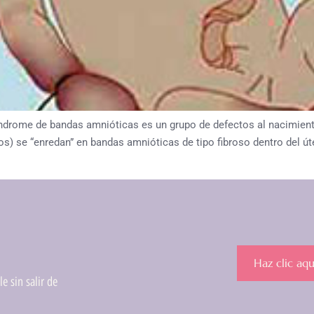
e de bandas amnióticas es un grupo de defectos al nacimiento 
s) se “enredan” en bandas amnióticas de tipo fibroso dentro del úter
Haz clic aqu
e sin salir de