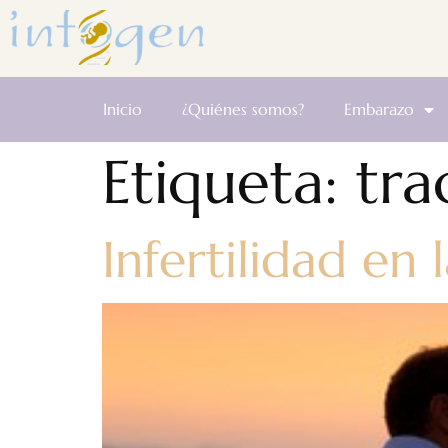
Inicio
¿Quiénes somos?
Embarazo
Etiqueta:
tra
Infertilidad en 