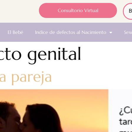
Consultorio Virtual
El Bebé
Indice de defectos al Nacimiento
Sex
cto genital
la pareja