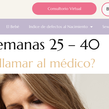
Consultorio Virtual
El Bebé
Indice de defectos al Nacimiento
Sex
emanas 25 – 40
lamar al médico?