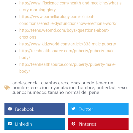
http://www.iflscience.com/health-and-medicine/what-s-
story-morning-glory
https://www.cornellurology.com/clinical-
conditions/erectile-dysfunction/how-erections-work/
http://teens.webmd.com/boys/questions-about-
erections
http://www.kidzworld.com/article/833-male-puberty
http://teenhealthsource.com/puberty/puberty-male-
body/
http://teenhealthsource.com/puberty/puberty-male-
body/
adolescencia
,
cuantas erecciones puede tener un
hombre
,
ereccion
,
eyaculacion
,
hombre
,
pubertad
,
sexo
,
sueños humedos
,
tamaño normal del pene
Facebook
Twitter
LinkedIn
Pinterest