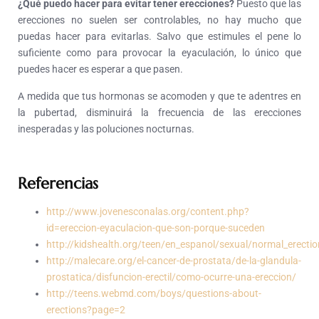
¿Qué puedo hacer para evitar tener erecciones?
Puesto que las
erecciones no suelen ser controlables, no hay mucho que
puedas hacer para evitarlas. Salvo que estimules el pene lo
suficiente como para provocar la eyaculación, lo único que
puedes hacer es esperar a que pasen.
A medida que tus hormonas se acomoden y que te adentres en
la pubertad, disminuirá la frecuencia de las erecciones
inesperadas y las poluciones nocturnas.
Referencias
http://www.jovenesconalas.org/content.php?
id=ereccion-eyaculacion-que-son-porque-suceden
http://kidshealth.org/teen/en_espanol/sexual/normal_erecti
http://malecare.org/el-cancer-de-prostata/de-la-glandula-
prostatica/disfuncion-erectil/como-ocurre-una-ereccion/
http://teens.webmd.com/boys/questions-about-
erections?page=2