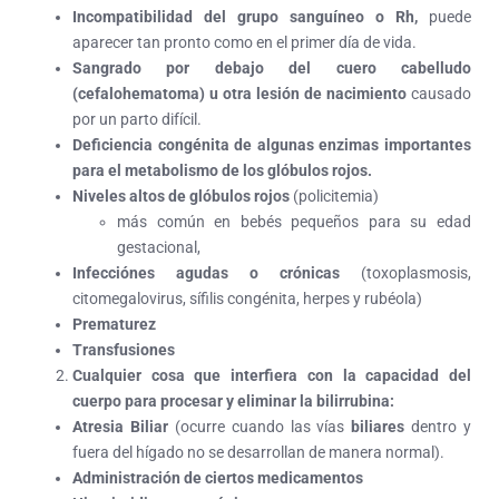
Incompatibilidad del grupo sanguíneo
o Rh
,
puede
aparecer tan pronto como en el primer día de vida.
Sangrado por debajo del cuero cabelludo
(cefalohematoma) u otra lesión de nacimiento
causado
por un parto difícil.
Deficiencia congénita de algunas enzimas importantes
para el metabolismo de los glóbulos rojos.
Niveles altos de glóbulos rojos
(policitemia)
más común en bebés pequeños para su edad
gestacional,
Infecciónes agudas o crónicas
(toxoplasmosis,
citomegalovirus, sífilis congénita, herpes y rubéola)
Prematurez
Transfusiones
Cualquier cosa que interfiera con la capacidad del
cuerpo para procesar y eliminar la bilirrubina:
Atresia Biliar
(ocurre cuando las vías
biliares
dentro y
fuera del hígado no se desarrollan de manera normal).
Administración de ciertos medicamentos