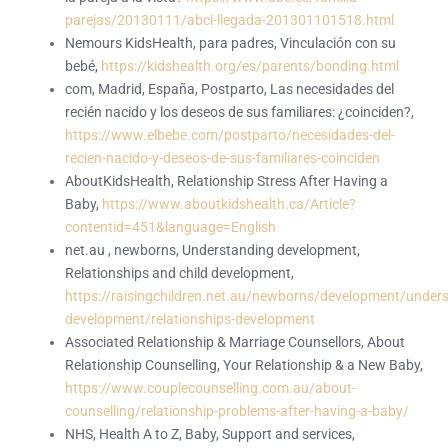
parejas/20130111/abci-llegada-201301101518.html
Nemours KidsHealth, para padres, Vinculación con su
bebé,
https://kidshealth.org/es/parents/bonding.html
com, Madrid, España, Postparto, Las necesidades del
recién nacido y los deseos de sus familiares: ¿coinciden?,
https://www.elbebe.com/postparto/necesidades-del-
recien-nacido-y-deseos-de-sus-familiares-coinciden
AboutKidsHealth, Relationship Stress After Having a
Baby,
https://www.aboutkidshealth.ca/Article?
contentid=451&language=English
net.au , newborns, Understanding development,
Relationships and child development,
https://raisingchildren.net.au/newborns/development/under
development/relationships-development
Associated Relationship & Marriage Counsellors, About
Relationship Counselling, Your Relationship & a New Baby,
https://www.couplecounselling.com.au/about-
counselling/relationship-problems-after-having-a-baby/
NHS, Health A to Z, Baby, Support and services,