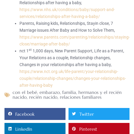
Relationships after having a baby,
https://www.nhs.uk/conditions/baby/support-and-
services/relationships-after-having-a-baby/
Parents, Raising kids, Relationships, Stayin close, 7
Marriage issues After Baby and How to Solve Them,
https://www.parents.com/parenting/relationships/staying-
close/marriage-after-baby/
st
nct 1
1,000 days, New Parent Support, Life as a Parent,
Your Relations as a couple, Relationship changes,
Changes in your relationships after having a baby,
https://www.nct.org.uk/life-parent/your-relationship-
couple/relationship-changes/changes-your-relationships-
after-having-baby
con el bebé
,
embarazo
,
familia
,
hermanos y el recién
nacido
,
recién nacido
,
relaciones familiares
Facebook
Twitter
LinkedIn
Pinterest