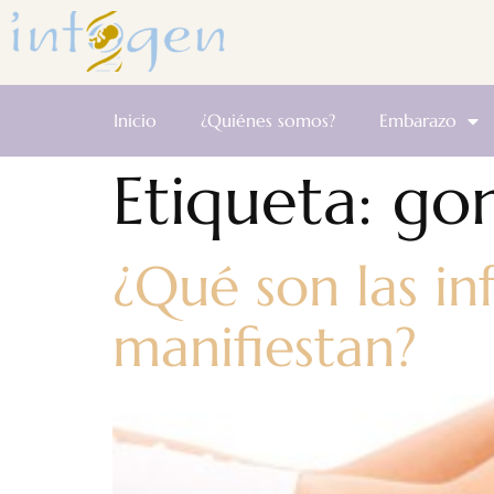
Inicio
¿Quiénes somos?
Embarazo
Etiqueta:
go
¿Qué son las in
manifiestan?