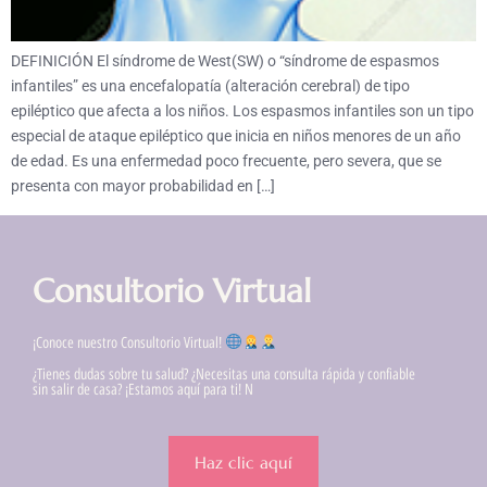
DEFINICIÓN El síndrome de West(SW) o “síndrome de espasmos
infantiles” es una encefalopatía (alteración cerebral) de tipo
epiléptico que afecta a los niños. Los espasmos infantiles son un tipo
especial de ataque epiléptico que inicia en niños menores de un año
de edad. Es una enfermedad poco frecuente, pero severa, que se
presenta con mayor probabilidad en […]
Consultorio Virtual
¡Conoce nuestro Consultorio Virtual!
¿Tienes dudas sobre tu salud? ¿Necesitas una consulta rápida y confiable
sin salir de casa? ¡Estamos aquí para ti! N
Haz clic aquí