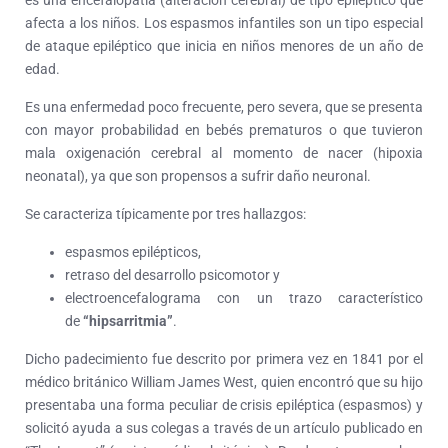
es una encefalopatía (alteración cerebral) de tipo epiléptico que
afecta a los niños. Los espasmos infantiles son un tipo especial
de ataque epiléptico que inicia en niños menores de un año de
edad.
Es una enfermedad poco frecuente, pero severa, que se presenta
con mayor probabilidad en bebés prematuros o que tuvieron
mala oxigenación cerebral al momento de nacer (hipoxia
neonatal), ya que son propensos a sufrir daño neuronal.
Se caracteriza típicamente por tres hallazgos:
espasmos epilépticos,
retraso del desarrollo psicomotor y
electroencefalograma con un trazo característico
de
“hipsarritmia”
.
Dicho padecimiento fue descrito por primera vez en 1841 por el
médico británico William James West, quien encontró que su hijo
presentaba una forma peculiar de crisis epiléptica (espasmos) y
solicitó ayuda a sus colegas a través de un artículo publicado en