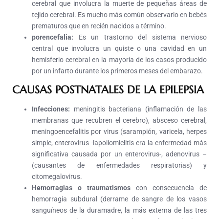
cerebral que involucra la muerte de pequeñas áreas de
tejido cerebral. Es mucho más común observarlo en bebés
prematuros que en recién nacidos a término.
porencefalia:
Es un trastorno del sistema nervioso
central que involucra un quiste o una cavidad en un
hemisferio cerebral en la mayoría de los casos producido
por un infarto durante los primeros meses del embarazo.
CAUSAS POSTNATALES DE LA EPILEPSIA
Infecciones:
meningitis bacteriana (inflamación de las
membranas que recubren el cerebro), absceso cerebral,
meningoencefalitis por virus (sarampión, varicela, herpes
simple, enterovirus -lapoliomielitis era la enfermedad más
significativa causada por un enterovirus-, adenovirus –
(causantes de enfermedades respiratorias) y
citomegalovirus.
Hemorragias o traumatismos
con consecuencia de
hemorragia subdural (derrame de sangre de los vasos
sanguíneos de la duramadre, la más externa de las tres