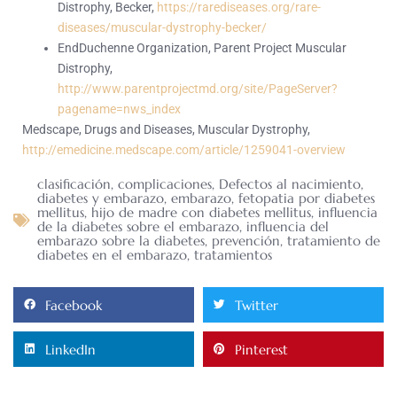
Distrophy, Becker,
https://rarediseases.org/rare-
diseases/muscular-dystrophy-becker/
EndDuchenne Organization, Parent Project Muscular
Distrophy,
http://www.parentprojectmd.org/site/PageServer?
pagename=nws_index
Medscape, Drugs and Diseases, Muscular Dystrophy,
http://emedicine.medscape.com/article/1259041-overview
clasificación
,
complicaciones
,
Defectos al nacimiento
,
diabetes y embarazo
,
embarazo
,
fetopatia por diabetes
mellitus
,
hijo de madre con diabetes mellitus
,
influencia
de la diabetes sobre el embarazo
,
influencia del
embarazo sobre la diabetes
,
prevención
,
tratamiento de
diabetes en el embarazo
,
tratamientos
Facebook
Twitter
LinkedIn
Pinterest