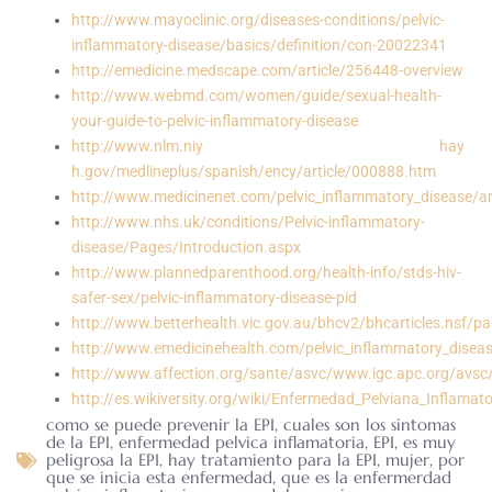
http://www.mayoclinic.org/diseases-conditions/pelvic-
inflammatory-disease/basics/definition/con-20022341
http://emedicine.medscape.com/article/256448-overview
http://www.webmd.com/women/guide/sexual-health-
your-guide-to-pelvic-inflammatory-disease
http://www.nlm.niy hay
h.gov/medlineplus/spanish/ency/article/000888.htm
http://www.medicinenet.com/pelvic_inflammatory_disease/ar
http://www.nhs.uk/conditions/Pelvic-inflammatory-
disease/Pages/Introduction.aspx
http://www.plannedparenthood.org/health-info/stds-hiv-
safer-sex/pelvic-inflammatory-disease-pid
http://www.betterhealth.vic.gov.au/bhcv2/bhcarticles.nsf/p
http://www.emedicinehealth.com/pelvic_inflammatory_diseas
http://www.affection.org/sante/asvc/www.igc.apc.org/avsc
http://es.wikiversity.org/wiki/Enfermedad_Pelviana_Inflama
como se puede prevenir la EPI
,
cuales son los sintomas
de la EPI
,
enfermedad pelvica inflamatoria
,
EPI
,
es muy
peligrosa la EPI
,
hay tratamiento para la EPI
,
mujer
,
por
que se inicia esta enfermedad
,
que es la enfermerdad