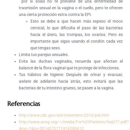
por sí solas no te previene de una enfermedad de
trasmisión sexual en la vagina o el cuello, pero te ofrecen
una cierta protección extra contra la EPI.
Esto se debe a que hacen más espeso el moco
cervical, lo que dificulta el paso de las bacterias
hacia el útero, las trompas, los ovarios. Pero es
importante que sigas usando el condón cada vez
que tengas sexo.
Limita tus parejas sexuales.
Evita las duchas vaginales, recuerda que afectan el
balance de la flora vaginal que te protege de infecciones.
Tus hábitos de higiene: Después de orinar y evacuar,
aséate de adelante hacia atrás, esto evitará que las
bacterias de tu intestino grueso, se pasen a la vagina.
Referencias
http://www.cdc.gov/std/treatment/2010/pid.htm
http://www.acog.org/~/media/For%20Patients/faq077.pdf?
dmc=1&ts=20140727T1916283612