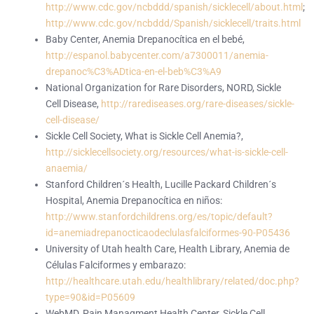
http://www.cdc.gov/ncbddd/spanish/sicklecell/about.html
;
http://www.cdc.gov/ncbddd/Spanish/sicklecell/traits.html
Baby Center, Anemia Drepanocítica en el bebé,
http://espanol.babycenter.com/a7300011/anemia-
drepanoc%C3%ADtica-en-el-beb%C3%A9
National Organization for Rare Disorders, NORD, Sickle
Cell Disease,
http://rarediseases.org/rare-diseases/sickle-
cell-disease/
Sickle Cell Society, What is Sickle Cell Anemia?,
http://sicklecellsociety.org/resources/what-is-sickle-cell-
anaemia/
Stanford Children´s Health, Lucille Packard Children´s
Hospital, Anemia Drepanocítica en niños:
http://www.stanfordchildrens.org/es/topic/default?
id=anemiadrepanocticaodeclulasfalciformes-90-P05436
University of Utah health Care, Health Library, Anemia de
Células Falciformes y embarazo:
http://healthcare.utah.edu/healthlibrary/related/doc.php?
type=90&id=P05609
WebMD, Pain Managment Health Center, Sickle Cell