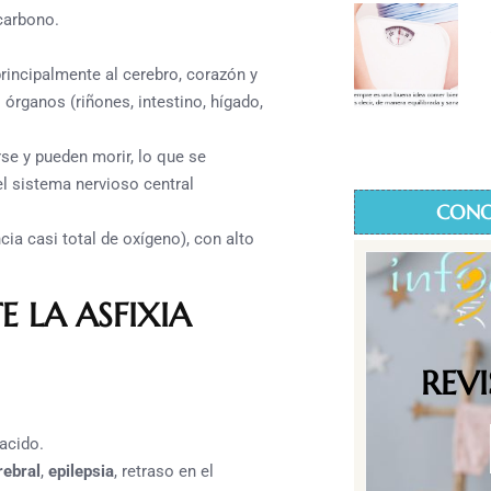
carbono.
rincipalmente al cerebro, corazón y
órganos (riñones, intestino, hígado,
rse y pueden morir, lo que se
l sistema nervioso central
CONO
cia casi total de oxígeno), con alto
 LA ASFIXIA
REV
 nacido.
rebral
,
epilepsia
, retraso en el