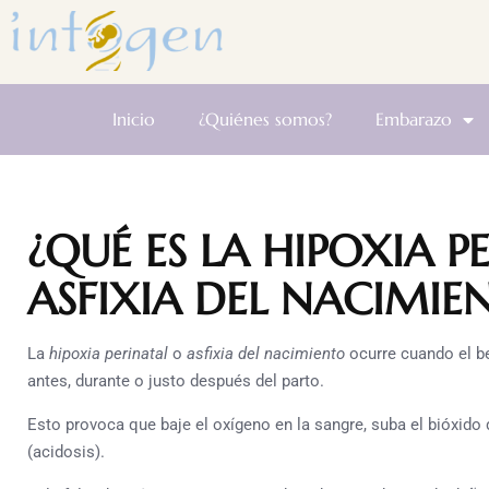
Inicio
¿Quiénes somos?
Embarazo
¿QUÉ ES LA HIPOXIA P
ASFIXIA DEL NACIMIE
La
hipoxia perinatal
o
asfixia del nacimiento
ocurre cuando el be
antes, durante o justo después del parto.
Esto provoca que baje el oxígeno en la sangre, suba el bióxido
(acidosis).