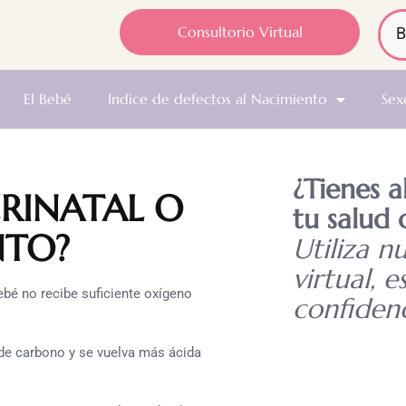
Consultorio Virtual
El Bebé
Indice de defectos al Nacimiento
Sex
¿Tienes 
ERINATAL O
tu salud 
NTO?
Utiliza n
virtual, e
bé no recibe suficiente oxígeno
confidenc
 de carbono y se vuelva más ácida