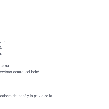
ón).
).
n.
terna.
rvioso central del bebé.
abeza del bebé y la pelvis de la