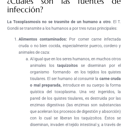
¿Cuáles son las fuentes de
infección?
La Toxoplasmosis no se trasmite de un humano a otro
. El T.
Gondii se transmite a los humanos a por tres rutas principales:
Alimentos contaminados:
Por comer carne infectada
cruda o no bien cocida, especialmente puerco, cordero y
animales de caza:
Al igual que en los seres humanos, en muchos otros
animales los
taquizoitos
se diseminan por el
organismo formando en los tejidos los quistes
tisulares.
El ser humano al consumir la
carne cruda
o mal preparada,
introduce en su cuerpo la forma
quística del toxoplasma. Una vez ingeridos, la
pared de los quistes tisulares, es destruida por las
enzimas digestivas (las enzimas son substancias
que aceleran los procesos de digestión y absorción)
con lo cual se liberan los taquizoítos. Éstos se
diseminan, invaden el tejido intestinal y, a través de