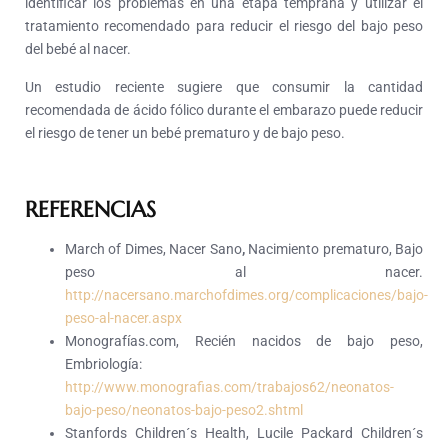
identificar los problemas en una etapa temprana y utilizar el
tratamiento recomendado para reducir el riesgo del bajo peso
del bebé al nacer.
Un estudio reciente sugiere que consumir la cantidad
recomendada de ácido fólico durante el embarazo puede reducir
el riesgo de tener un bebé prematuro y de bajo peso.
REFERENCIAS
M
arch of Dimes, Nacer Sano
,
Nacimiento
prematuro, Bajo
peso al nacer.
http://nacersano.marchofdimes.org/complicaciones/bajo-
peso-al-nacer.aspx
Monografías.com, Recién nacidos de bajo peso,
Embriología:
http://www.monografias.com/trabajos62/neonatos-
bajo-peso/neonatos-bajo-peso2.shtml
Stanfords Children´s Health, Lucile Packard Children´s