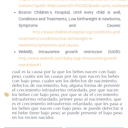
ContentTypeID=90&ContentID=P02382&redir=urmc.rocheste
B
oston Children´s Hospital, Until every child is well,
Conditions and Treatments, Low birthweight in newborns,
Symptoms and Causes:
http://www.childrenshospital.org/conditions-and-
treatments/conditions/low-birthweight-in-
newborns/symptoms-and-causes
W
ebMD, Intrauterine growth restriccion (IUGR):
http://www.webmd.com/baby/iugr-intrauterine-growth-
restriction#1
cual es la causa por la que los bebes nacen con bajo
peso
,
cuales son las cuasas por las que nacen los bebes
con bajo peso
,
cuales son los defectos de nacimiento
,
defectos de nacimiento
,
hay alguna forma de prevenir
el crecimiento intrauterino retardado
,
por que nacen
los bebes con bajo peso
,
por que se da el crecimiento
intrauterino retardado
,
primer peso al nacimiento
,
que
es el crecimiento intrauternio retardado
,
que les pasa a
los bebes que nacen con bajo peso
,
se puede detectar si
mi bebe tiene bajo peso
,
se puede prevenir el bajo peso
en los recien nacidos