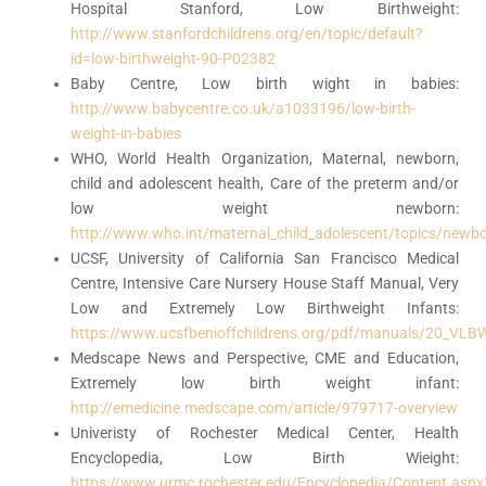
Hospital Stanford, Low Birthweight:
http://www.stanfordchildrens.org/en/topic/default?
id=low-birthweight-90-P02382
B
aby Centre, Low birth wight in babies:
http://www.babycentre.co.uk/a1033196/low-birth-
weight-in-babies
WHO, W
orld Health Organization, Maternal, newborn,
child and adolescent health, Care of the preterm and/or
low weight newborn:
http://www.who.int/maternal_child_adolescent/topics/newb
UCSF, U
niversity of California San Francisco Medical
Centre, Intensive Care Nursery House Staff Manual, Very
Low and Extremely Low Birthweight Infants:
https://www.ucsfbenioffchildrens.org/pdf/manuals/20_VL
M
edscape News and Perspective, CME and Education,
Extremely low birth weight infant:
http://emedicine.medscape.com/article/979717-overview
U
niveristy of Rochester Medical Center, Health
Encyclopedia, Low Birth Wieight:
https://www.urmc.rochester.edu/Encyclopedia/Content.aspx