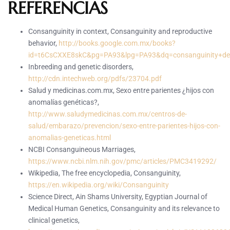
REFERENCIAS
Consanguinity in context, Consanguinity and reproductive
behavior,
http://books.google.com.mx/books?
id=t6CsCXXE8skC&pg=PA93&lpg=PA93&dq=consanguinity+dep
Inbreeding and genetic disorders,
http://cdn.intechweb.org/pdfs/23704.pdf
Salud y medicinas.com.mx, Sexo entre parientes ¿hijos con
anomalías genéticas?,
http://www.saludymedicinas.com.mx/centros-de-
salud/embarazo/prevencion/sexo-entre-parientes-hijos-con-
anomalias-geneticas.html
NCBI Consanguineous Marriages,
https://www.ncbi.nlm.nih.gov/pmc/articles/PMC3419292/
Wikipedia, The free encyclopedia, Consanguinity,
https://en.wikipedia.org/wiki/Consanguinity
Science Direct, Ain Shams University, Egyptian Journal of
Medical Human Genetics, Consanguinity and its relevance to
clinical genetics,