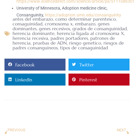
https://www.sciencedirect.com/science/article/pii/S1110863
University of Minnesota, Adoption medicine clinic,
Consanguinity,
https://adoption.umn.edu/consanguinity
antes del embarazo
,
como determinar parentesco
,
consaguinidad
,
cromosoma x
,
embarazo
,
genes
dominantes
,
genes recesivos
,
grados de consanguinidad
,
herencia dominante
,
herencia ligada al cromosoma X
,
herencia recesiva
,
padres portadores
,
patrones de
herencia
,
pruebas de ADN
,
riesgo genetico
,
riesgos de
padres consanguineos
,
tipos de consaguinidad
Facebook
Twitter
LinkedIn
Pinterest
PREVIOUS
NEXT