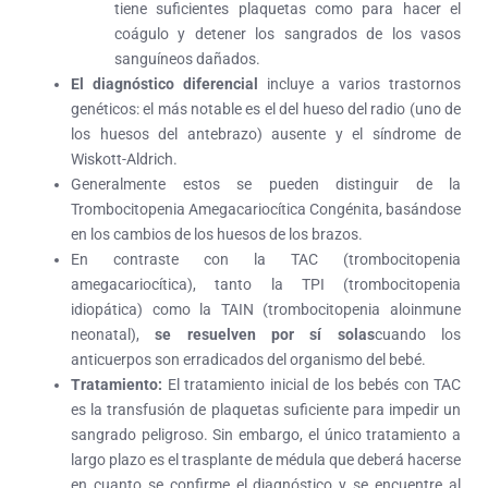
tiene suficientes plaquetas como para hacer el
coágulo y detener los sangrados de los vasos
sanguíneos dañados.
El diagnóstico diferencial
incluye a varios trastornos
genéticos: el más notable es el del hueso del radio (uno de
los huesos del antebrazo) ausente y el síndrome de
Wiskott-Aldrich.
Generalmente estos se pueden distinguir de la
Trombocitopenia Amegacariocítica Congénita, basándose
en los cambios de los huesos de los brazos.
En contraste con la TAC (trombocitopenia
amegacariocítica), tanto la TPI (trombocitopenia
idiopática) como la TAIN (trombocitopenia aloinmune
neonatal),
se resuelven por sí solas
cuando los
anticuerpos son erradicados del organismo del bebé.
Tratamiento:
El tratamiento inicial de los bebés con TAC
es la transfusión de plaquetas suficiente para impedir un
sangrado peligroso. Sin embargo, el único tratamiento a
largo plazo es el trasplante de médula que deberá hacerse
en cuanto se confirme el diagnóstico y se encuentre al