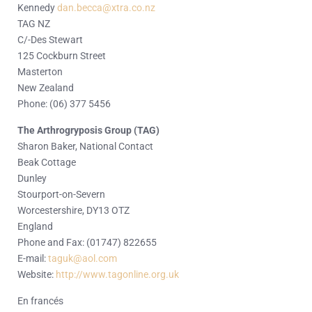
Kennedy
dan.becca@xtra.co.nz
TAG NZ
C/-Des Stewart
125 Cockburn Street
Masterton
New Zealand
Phone: (06) 377 5456
The Arthrogryposis Group (TAG)
Sharon Baker, National Contact
Beak Cottage
Dunley
Stourport-on-Severn
Worcestershire, DY13 OTZ
England
Phone and Fax: (01747) 822655
E-mail:
taguk@aol.com
Website:
http://www.tagonline.org.uk
En francés