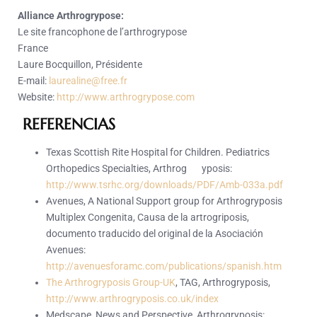
Alliance Arthrogrypose:
Le site francophone de l’arthrogrypose
France
Laure Bocquillon, Présidente
E-mail:
laurealine@free.fr
Website:
http://www.arthrogrypose.com
REFERENCIAS
Texas Scottish Rite Hospital for Children. Pediatrics
Orthopedics Specialties, Arthrog yposis:
http://www.tsrhc.org/downloads/PDF/Amb-033a.pdf
Avenues, A National Support group for Arthrogryposis
Multiplex Congenita, Causa de la artrogriposis,
documento traducido del original de la Asociación
Avenues:
http://avenuesforamc.com/publications/spanish.htm
The Arthrogryposis Group-UK
, TAG, Arthrogryposis,
http://www.arthrogryposis.co.uk/index
Medscape, News and Perspective, Arthrogryposis: