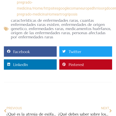
pregrado-
medicina/Home/httpsitesgooglecomaneuropedhrrioorgdocen
pregrado-medicinaHomeartrogriposis
características de enfermedades raras
,
cuantas
enfermedades raras existen
,
enfermedades de origen
genetico
,
enfermedades raras
,
medicamentos huérfanos
,
origen de las enfermedades raras
,
personas afectadas
por enfermedades raras
Facebook
Twitter
LinkedIn
Pinterest
PREVIOUS
NEXT
¿Qué es la atresia de esófago?
¿Qué debes saber sobre los anticoagulantes y el embarazo?