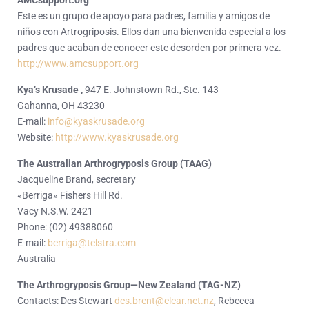
AMCsupport.org
Este es un grupo de apoyo para padres, familia y amigos de
niños con Artrogriposis. Ellos dan una bienvenida especial a los
padres que acaban de conocer este desorden por primera vez
.
http://www.amcsupport.org
Kya’s Krusade
,
947 E. Johnstown Rd., Ste. 143
Gahanna, OH 43230
E-mail
:
info@kyaskrusade.org
Website:
http://www.kyaskrusade.org
The Australian Arthrogryposis Group (TAAG)
Jacqueline Brand, secretary
«Berriga» Fishers Hill Rd.
Vacy N.S.W. 2421
Phone: (02) 49388060
E-mail:
berriga@telstra.com
Australia
The Arthrogryposis Group—New Zealand (TAG-NZ)
Contacts: Des Stewart
des.brent@clear.net.nz
,
Rebecca