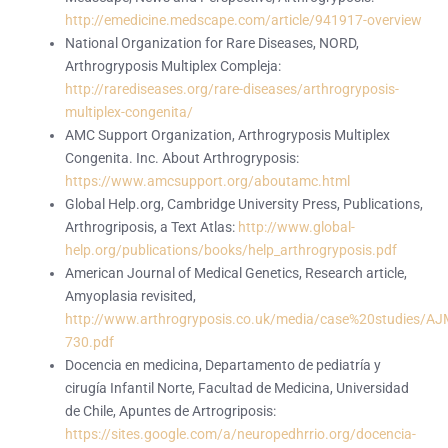
http://emedicine.medscape.com/article/941917-overview
National Organization for Rare Diseases, NORD,
Arthrogryposis Multiplex Compleja:
http://rarediseases.org/rare-diseases/arthrogryposis-
multiplex-congenita/
AMC Support Organization, Arthrogryposis Multiplex
Congenita. Inc. About Arthrogryposis:
https://www.amcsupport.org/aboutamc.html
Global Help.org, Cambridge University Press, Publications,
Arthrogriposis, a Text Atlas:
http://www.global-
help.org/publications/books/help_arthrogryposis.pdf
American Journal of Medical Genetics, Research article,
Amyoplasia revisited,
http://www.arthrogryposis.co.uk/media/case%20studies/
730.pdf
Docencia en medicina, Departamento de pediatría y
cirugía Infantil Norte, Facultad de Medicina, Universidad
de Chile, Apuntes de Artrogriposis:
https://sites.google.com/a/neuropedhrrio.org/docencia-