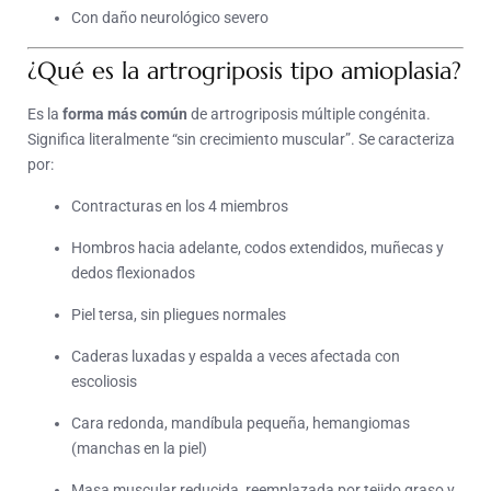
Con daño neurológico severo
¿Qué es la artrogriposis tipo amioplasia?
Es la
forma más común
de artrogriposis múltiple congénita.
Significa literalmente “sin crecimiento muscular”. Se caracteriza
por:
Contracturas en los 4 miembros
Hombros hacia adelante, codos extendidos, muñecas y
dedos flexionados
Piel tersa, sin pliegues normales
Caderas luxadas y espalda a veces afectada con
escoliosis
Cara redonda, mandíbula pequeña, hemangiomas
(manchas en la piel)
Masa muscular reducida, reemplazada por tejido graso y