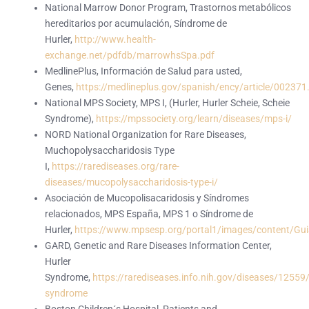
National Marrow Donor Program, Trastornos metabólicos
hereditarios por acumulación, Síndrome de
Hurler,
http://www.health-
exchange.net/pdfdb/marrowhsSpa.pdf
MedlinePlus, Información de Salud para usted,
Genes,
https://medlineplus.gov/spanish/ency/article/002371
National MPS Society, MPS I, (Hurler, Hurler Scheie, Scheie
Syndrome),
https://mpssociety.org/learn/diseases/mps-i/
NORD National Organization for Rare Diseases,
Muchopolysaccharidosis Type
I,
https://rarediseases.org/rare-
diseases/mucopolysaccharidosis-type-i/
Asociación de Mucopolisacaridosis y Síndromes
relacionados, MPS España, MPS 1 o Síndrome de
Hurler,
https://www.mpsesp.org/portal1/images/content/Gu
GARD, Genetic and Rare Diseases Information Center,
Hurler
Syndrome,
https://rarediseases.info.nih.gov/diseases/12559/
syndrome