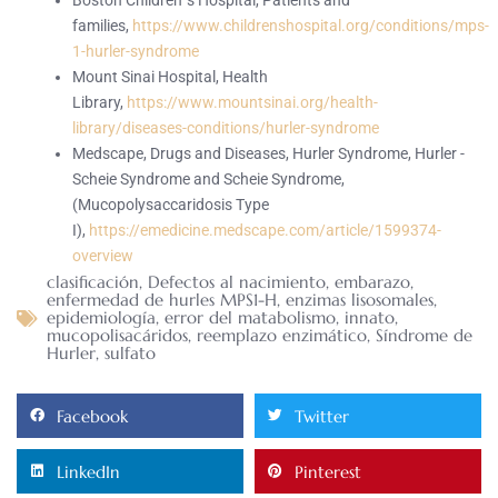
Boston Children´s Hospital, Patients and
families,
https://www.childrenshospital.org/conditions/mps-
1-hurler-syndrome
Mount Sinai Hospital, Health
Library,
https://www.mountsinai.org/health-
library/diseases-conditions/hurler-syndrome
Medscape, Drugs and Diseases, Hurler Syndrome, Hurler -
Scheie Syndrome and Scheie Syndrome,
(Mucopolysaccaridosis Type
I),
https://emedicine.medscape.com/article/1599374-
overview
clasificación
,
Defectos al nacimiento
,
embarazo
,
enfermedad de hurles MPS1-H
,
enzimas lisosomales
,
epidemiología
,
error del matabolismo
,
innato
,
mucopolisacáridos
,
reemplazo enzimático
,
Síndrome de
Hurler
,
sulfato
Facebook
Twitter
LinkedIn
Pinterest