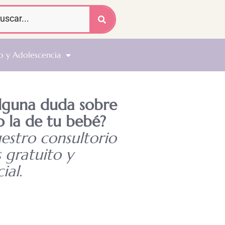
o y Adolescencia
alguna duda sobre
o la de tu bebé?
uestro consultorio
s gratuito y
ial.