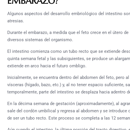
EMBARAZO?
Algunos aspectos del desarrollo embriológico del intestino s
atresias.
Durante el embarazo, a medida que el feto crece en el útero de
diversos sistemas del organismo.
El intestino comienza como un tubo recto que se extiende desd
quinta semana fetal y las subsiguientes, se produce un alargami
extiende en arco hacia el futuro ombligo.
Inicialmente, se encuentra dentro del abdomen del feto, pero 
vísceras (hígado, bazo, etc.) y, al no tener espacio suficiente, s
temporalmente, parte del intestino se desplaza hacia adentro d
En la décima semana de gestación (aproximadamente), al agran
sale del cordón umbilical y regresa al abdomen y se introduce 
de ser un tubo recto. Este proceso se completa a las 12 seman
Aún cuando el intestino, la última porción del tracto digestivo,