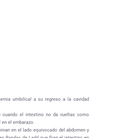
ernia umbilical
a su regreso a la cavidad
e cuando el intestino no da vueltas como
l en el embarazo.
rminan en el lado equivocado del abdomen y
das
Bandas de Ladd
que fijan el intestino en