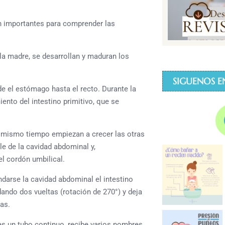
on importantes para comprender las
 la madre, se desarrollan y maduran los
SIGUENOS E
e el estómago hasta el recto. Durante la
ento del intestino primitivo, que se
al mismo tiempo empiezan a crecer las otras
ale de la cavidad abdominal y,
el cordón umbilical.
darse la cavidad abdominal el intestino
dando dos vueltas (rotación de 270°) y deja
as.
 es un tubo continuo, recibe varios nombres