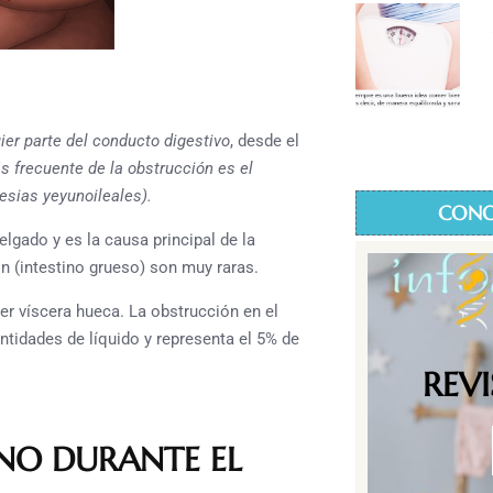
ier parte del conducto digestivo
, desde el
ás frecuente de la obstrucción es el
esias yeyunoileales).
CONO
lgado y es la causa principal de la
on (intestino grueso) son muy raras.
r víscera hueca. La obstrucción en el
ntidades de líquido y representa el 5% de
REV
INO DURANTE EL